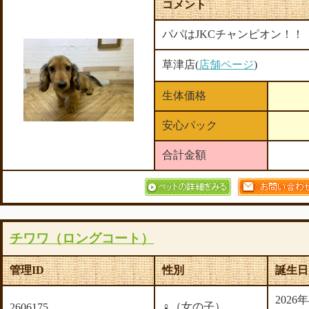
コメント
パパはJKCチャンピオン！！
草津店(
店舗ページ
)
生体価格
安心パック
合計金額
チワワ（ロングコート）
管理ID
性別
誕生日
2026
♀（女の子）
2606175