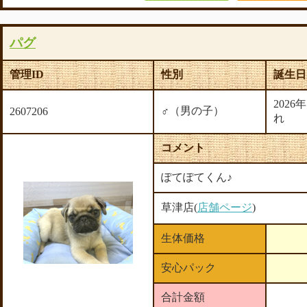
パグ
管理ID
性別
誕生日
2026
♂（男の子）
2607206
れ
コメント
ぽてぽてくん♪
草津店(
店舗ページ
)
生体価格
安心パック
合計金額