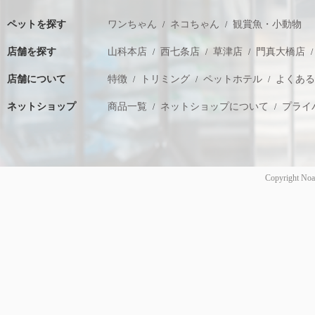
ペットを探す
ワンちゃん
ネコちゃん
観賞魚・小動物
店舗を探す
山科本店
西七条店
草津店
門真大橋店
店舗について
特徴
トリミング
ペットホテル
よくあ
ネットショップ
商品一覧
ネットショップについて
プライ
Copyright Noa