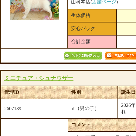
山科本店(
店舗ページ
)
生体価格
安心パック
合計金額
ミニチュア・シュナウザー
管理ID
性別
誕生日
2026
♂（男の子）
2607189
れ
コメント