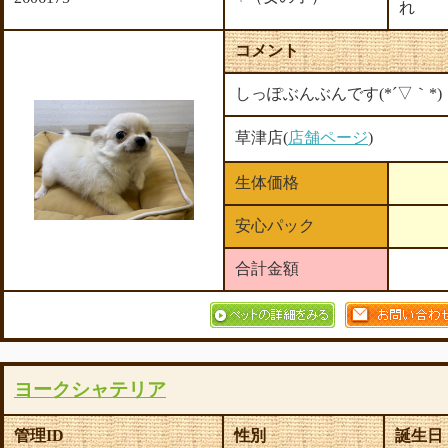
れ
コメント
しっぽぶんぶんです(*´▽｀*)
草津店(
店舗ページ
)
生体価格
安心パック
合計金額
ヨークシャテリア
管理ID
性別
誕生日