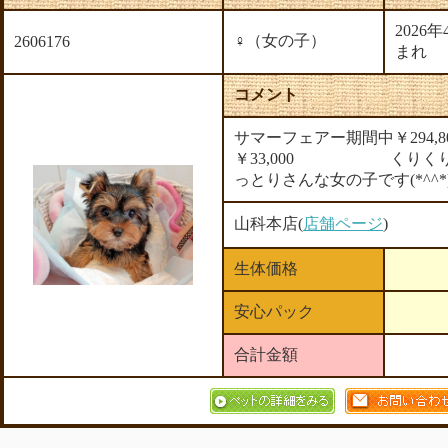
2026
♀（女の子）
2606176
まれ
コメント
サマーフェアー期間中￥294,
￥33,000 くりくり
っとりさんな女の子です(*^^*
山科本店(
店舗ページ
)
生体価格
安心パック
合計金額