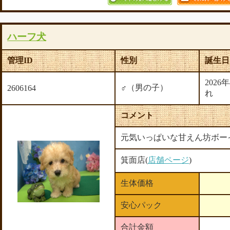
ハーフ犬
管理ID
性別
誕生日
2026
♂（男の子）
2606164
れ
コメント
元気いっぱいな甘えん坊ボー
箕面店(
店舗ページ
)
生体価格
安心パック
合計金額