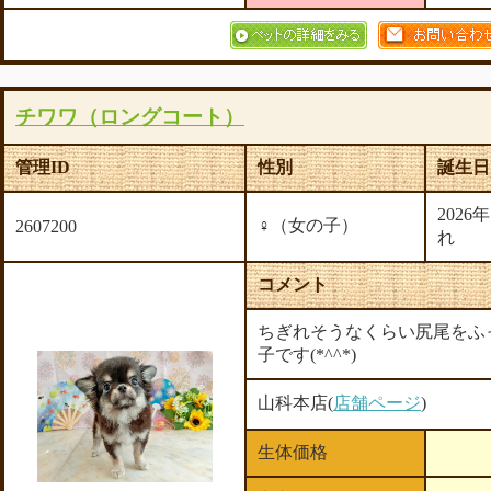
チワワ（ロングコート）
管理ID
性別
誕生日
2026
♀（女の子）
2607200
れ
コメント
ちぎれそうなくらい尻尾をふ
子です(*^^*)
山科本店(
店舗ページ
)
生体価格