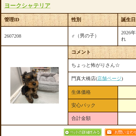
ヨークシャテリア
管理ID
性別
誕生日
2026
♂（男の子）
2607208
れ
コメント
ちょっと怖がりさん☆
門真大橋店(
店舗ページ
)
生体価格
安心パック
合計金額