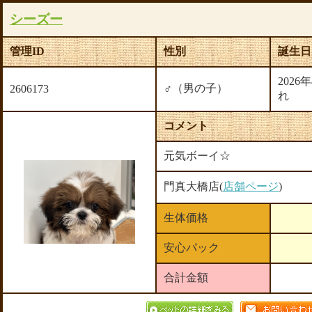
シーズー
管理ID
性別
誕生日
2026
♂（男の子）
2606173
れ
コメント
元気ボーイ☆
門真大橋店(
店舗ページ
)
生体価格
安心パック
合計金額