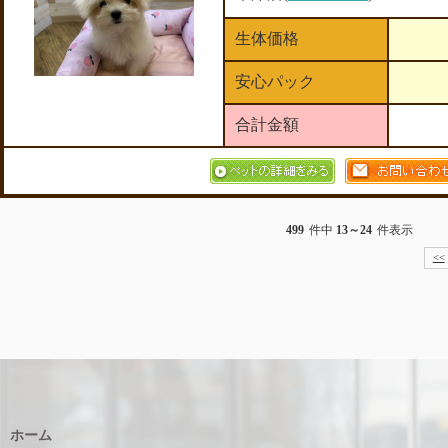
生体価格
安心パック
合計金額
499
件中
13～24
件表示
<<
ホーム