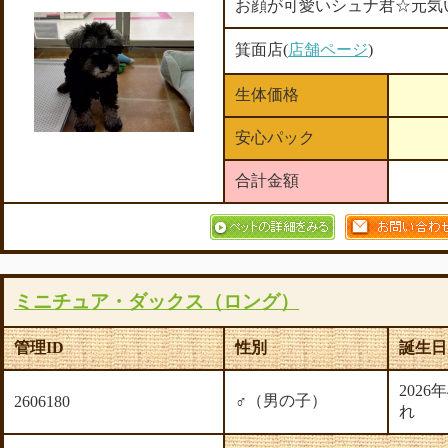
お顔が可愛いシュナ君☆元気
箕面店(
店舗ページ
)
生体価格
安心パック
合計金額
ミニチュア・ダックス（ロング）
管理ID
性別
誕生日
2026
♂（男の子）
2606180
れ