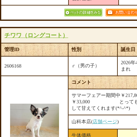
チワワ（ロングコート）
管理ID
性別
誕生日
2026
♂（男の子）
2606168
まれ
コメント
サマーフェアー期間中￥217,
￥33,000 とっても
して甘えてくれます(*^-^*)
山科本店(
店舗ページ
)
生体価格