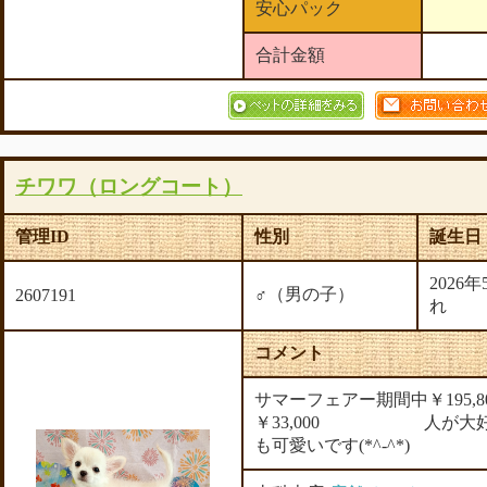
安心パック
合計金額
チワワ（ロングコート）
管理ID
性別
誕生日
2026
♂（男の子）
2607191
れ
コメント
サマーフェアー期間中￥195,
￥33,000 人が大好
も可愛いです(*^-^*)