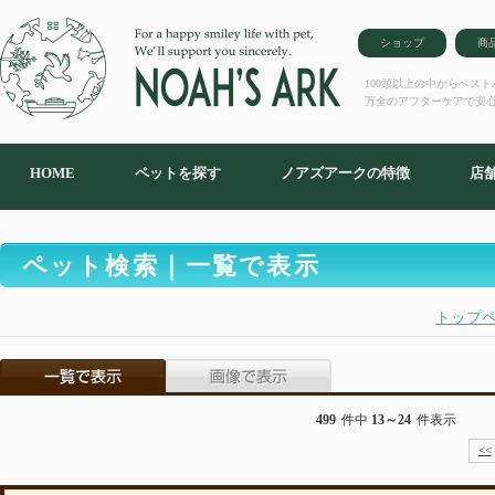
ショップ
商
100頭以上の中からベス
万全のアフターケアで安
HOME
ペットを探す
ノアズアークの特徴
店
ペット検索｜一覧で表示
トップ
499
件中
13～24
件表示
<<