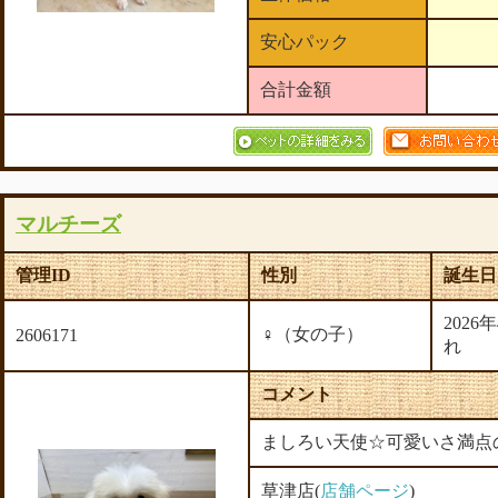
安心パック
合計金額
マルチーズ
管理ID
性別
誕生日
2026
♀（女の子）
2606171
れ
コメント
ましろい天使☆可愛いさ満点の
草津店(
店舗ページ
)