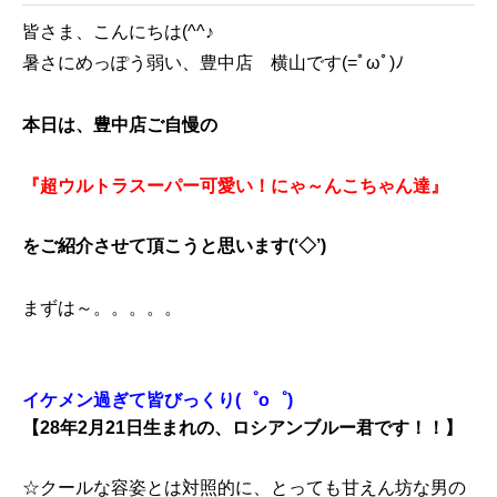
皆さま、こんにちは(^^♪
暑さにめっぽう弱い、豊中店 横山です(=ﾟωﾟ)ﾉ
本日は、豊中店ご自慢の
『超ウルトラスーパー可愛い！にゃ～んこちゃん達』
をご紹介させて頂こうと思います(‘◇’)ゞ
まずは～。。。。。
イケメン過ぎて皆びっくり(゜o゜)
【28年2月21日生まれの、ロシアンブルー君です！！】
☆クールな容姿とは対照的に、とっても甘えん坊な男の