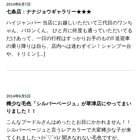
2014年6月7日
七条店：ナナジョウギャラリー★★★
ハイジャンパー 当店にお越しいただいて三代目のワンち
ゃん、バロンくん。 ひと月に何度も通っていただいてる
だけあって、一日の行程はすっかりお手のもの!! 送迎車
の乗り降りは自ら、店内へは迷わずイン！シャンプー台
や、トリミン […]
2014年6月5日
稀少な毛色「シルバーベージュ」が草津店にやってまい
りました！！
こんなプードルさんはめったとお目にかかれません！！
シルバーベージュと言うレアカラーで大変稀少な子が来
てくれましたヽ(=´▽`=)ﾉ 聞きなれない毛色ですが、