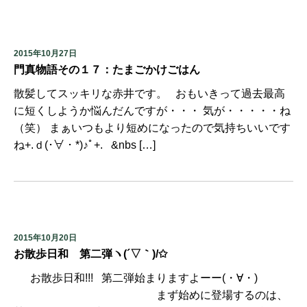
2015年10月27日
門真物語その１７：たまごかけごはん
散髪してスッキリな赤井です。 おもいきって過去最高
に短くしようか悩んだんですが・・・ 気が・・・・・ね
（笑） まぁいつもより短めになったので気持ちいいです
ね+.ｄ(･∀・*)♪ﾟ+. &nbs […]
2015年10月20日
お散歩日和 第二弾ヽ(´▽｀)/✩
お散歩日和!!! 第二弾始まりますよーー(・∀・)
まず始めに登場するのは、