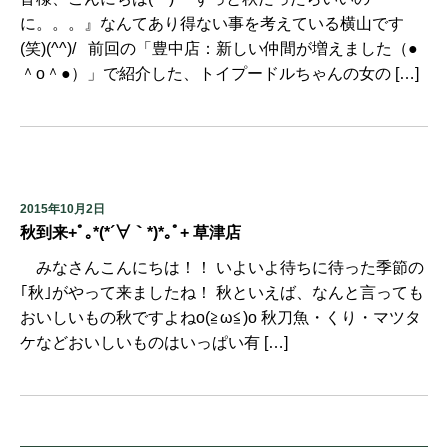
に。。。』なんてあり得ない事を考えている横山です
(笑)(^^)/ 前回の「豊中店：新しい仲間が増えました（●
＾o＾●）」で紹介した、トイプードルちゃんの女の […]
2015年10月2日
秋到来+ﾟ｡*(*´∀｀*)*｡ﾟ+ 草津店
みなさんこんにちは！！ いよいよ待ちに待った季節の
｢秋｣がやって来ましたね！ 秋といえば、なんと言っても
おいしいもの秋ですよねo(≧ω≦)o 秋刀魚・くり・マツタ
ケなどおいしいものはいっぱい有 […]