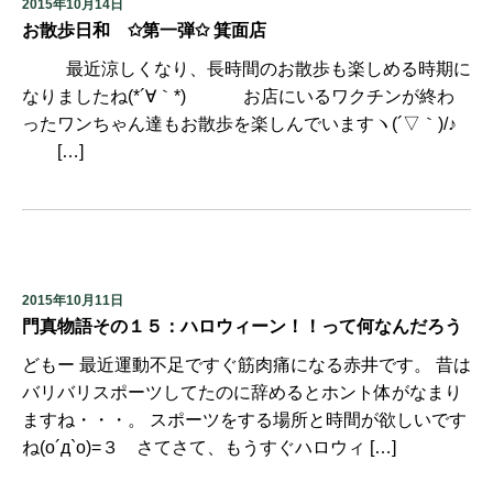
2015年10月14日
お散歩日和 ✩第一弾✩ 箕面店
最近涼しくなり、長時間のお散歩も楽しめる時期に
なりましたね(*´∀｀*) お店にいるワクチンが終わ
ったワンちゃん達もお散歩を楽しんでいますヽ(´▽｀)/♪
[…]
2015年10月11日
門真物語その１５：ハロウィーン！！って何なんだろう
どもー 最近運動不足ですぐ筋肉痛になる赤井です。 昔は
バリバリスポーツしてたのに辞めるとホント体がなまり
ますね・・・。 スポーツをする場所と時間が欲しいです
ね(o´д`o)=３ さてさて、もうすぐハロウィ […]