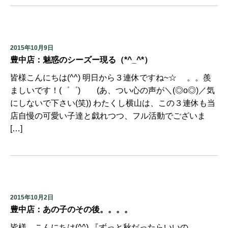
2015年10月9日
豊中店：魅惑のシーズー現る（*^_^*）
皆様こんにちは(^^) 明日から３連休ですね~☆ 。。羨
ましいです！(゜゜) (あ、つい心の声が＼(◎o◎)／気
にしないで下さい(笑)) わたくし横山は、この３連休も当
店自慢の可愛い子達と戯れつつ、フル活動でございま
[…]
2015年10月2日
豊中店：あの子のその後。。。。
皆様、こんにちは(^^) 『ずっと秋だったらいいの