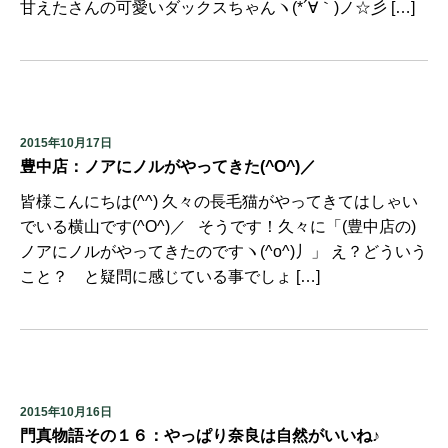
甘えたさんの可愛いダックスちゃんヽ(*´∀｀)ノ☆彡 […]
2015年10月17日
豊中店：ノアにノルがやってきた(^O^)／
皆様こんにちは(^^) 久々の長毛猫がやってきてはしゃい
でいる横山です(^O^)／ そうです！久々に「(豊中店の)
ノアにノルがやってきたのですヽ(^o^)丿」 え？どういう
こと？ と疑問に感じている事でしょ […]
2015年10月16日
門真物語その１６：やっぱり奈良は自然がいいね♪