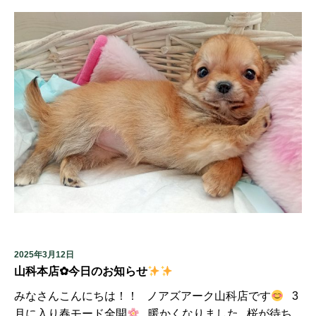
2025年3月12日
山科本店✿今日のお知らせ
みなさんこんにちは！！ ノアズアーク山科店です
3
月に入り春モード全開
暖かくなりました 桜が待ち