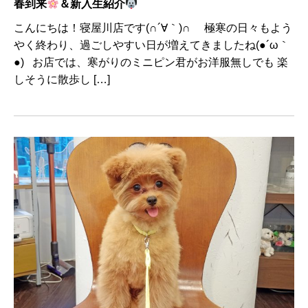
春到来
＆新入生紹介
こんにちは！寝屋川店です(∩´∀｀)∩ 極寒の日々もよう
やく終わり、過ごしやすい日が増えてきましたね(●´ω｀
●) お店では、寒がりのミニピン君がお洋服無しでも 楽
しそうに散歩し […]