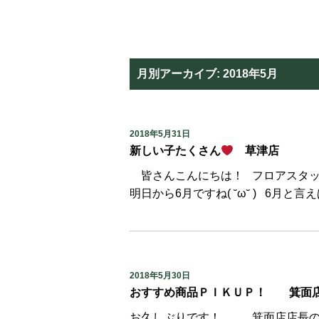
月別アーカイブ:
2018年5月
2018年5月31日
新しい子たくさん
草津店
皆さんこんにちは！ フロアスタッフの塚本です٩( ”ω” )و GWも
明日から6月ですね( ˘ω˘ ) 6月と言
2018年5月30日
おすすめ商品ＰＩＫＵＰ！ 箕面
お久しぶりです！ 箕面店店長の