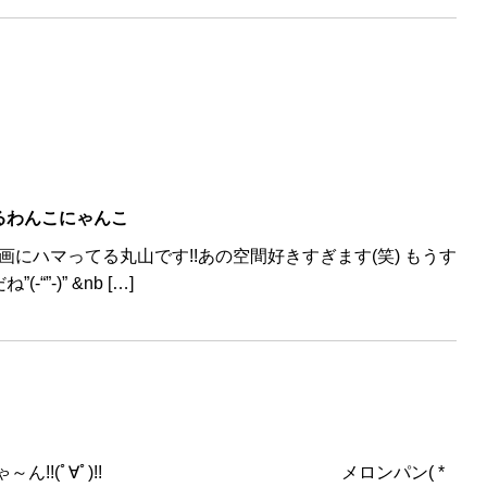
るわんこにゃんこ
画にハマってる丸山です!!あの空間好きすぎます(笑) もうす
-)” &nb […]
 じゃ～ん!!(ﾟ∀ﾟ)!! メロンパン( *