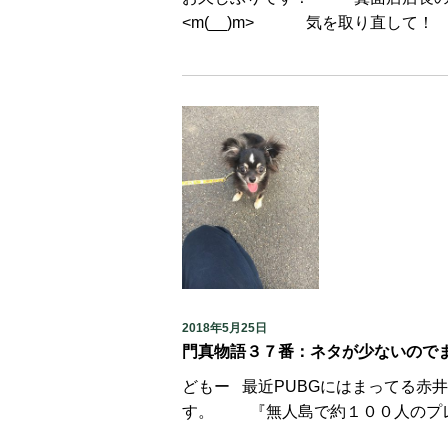
<m(__)m> 気を取り直して！
2018年5月25日
門真物語３７番：ネタが少ないので
どもー 最近PUBGにはまってる赤
す。 『無人島で約１００人のプレイ