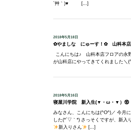
´艸｀)♥ […]
2018年5月18日
✿やましな にゅーす！✿ 山科本店
こんにちは♪ 山科本店フロアの永
が山科店にやってきてくれました＼(^
2018年5月16日
寝屋川学院 新入生(▼・ω・▼）
みなさん、こんにちは(^O^)／ 
した(*´▽｀*) さっそくですが
新入りさん
[…]