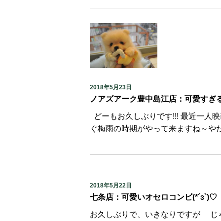
2018年5月23日
ノアズアーク豊中島江店：可愛すぎ
どーもお久しぶりです!!! 最近一人映
ぐ梅雨の時期がやって来ますね～やだね”(-“”
2018年5月22日
七条店：可愛いオセロコンビ(*´з`)♡
お久しぶりで、いきなりですが