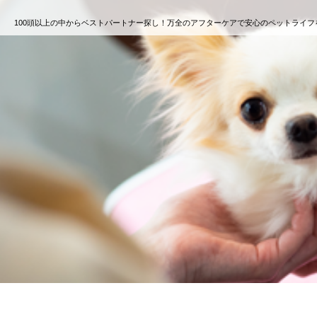
100頭以上の中からベストパートナー探し！万全のアフターケアで安心のペットライフ