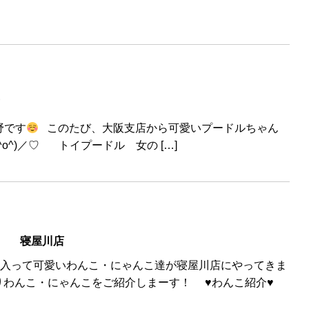
野です
このたび、大阪支店から可愛いプードルちゃん
o^)／♡ トイプードル 女の […]
⑱ 寝屋川店
今月に入って可愛いわんこ・にゃんこ達が寝屋川店にやってきま
、新入りわんこ・にゃんこをご紹介しまーす！
♥
わんこ紹介
♥