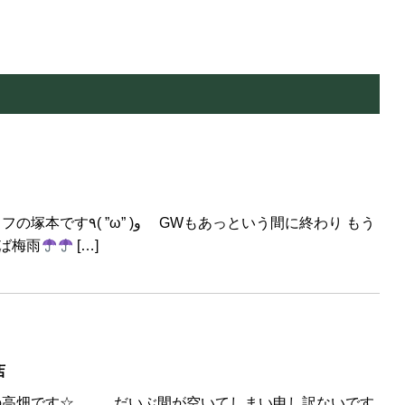
あっという間に終わり もう
えば梅雨
[…]
店
高畑です☆ だいぶ間が空いてしまい申し訳ないです