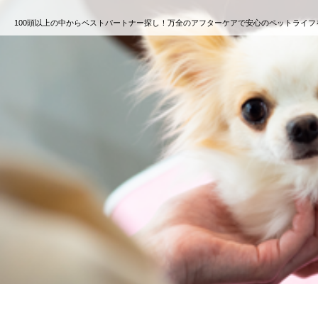
100頭以上の中からベストパートナー探し！万全のアフターケアで安心のペットライフ