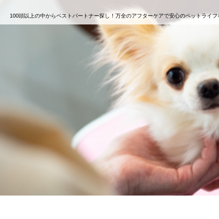
100頭以上の中からベストパートナー探し！万全のアフターケアで安心のペットライフ