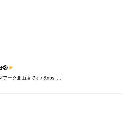
せ③
山店です♪ &nbs […]