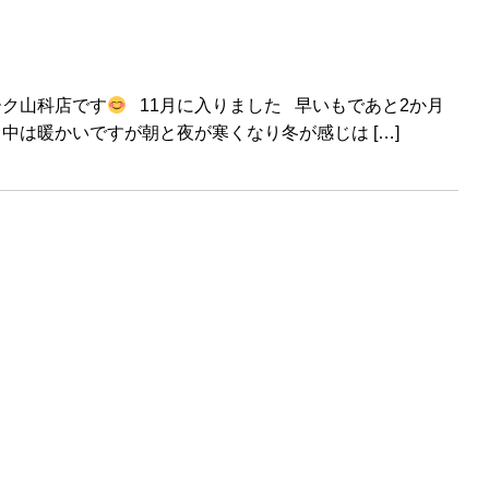
ーク山科店です
11月に入りました 早いもであと2か月
中は暖かいですが朝と夜が寒くなり冬が感じは […]