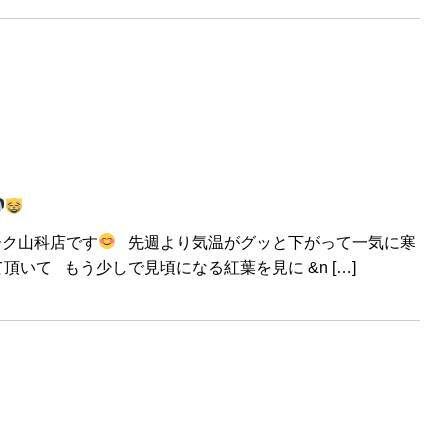
ーク山科店です
先週より気温がグッと下がって一気に寒
いて もう少しで見頃になる紅葉を見に &n […]