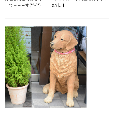
ーで～～～す(*^-^*) &n […]