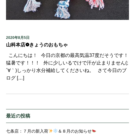
2020年8月5日
山科本店❁きょうのおもちゃ
こんにちは！ 今日の京都の最高気温37度だそうです！
猛暑です！！！ 外に少しいるでけで汗が止まりません(;
´∀｀)しっかり水分補給してくださいね。 さて今日のブ
ログ […]
最近の投稿
七条店：７月の新入荷
＆８月のお知らせ