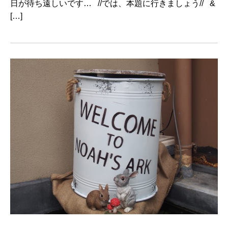
日が待ち遠しいです… //では、本題に行きましょう// &
[…]