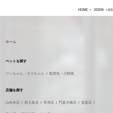
HOME
2020年
>
> 8月
ホーム
ペットを探す
ワンちゃん・ネコちゃん
観賞魚・小動物
店舗を探す
山科本店
西七条店
草津店
門真大橋店
箕面店