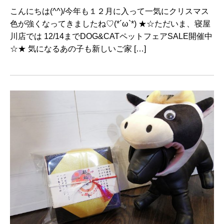
こんにちは(^^)/今年も１２月に入って一気にクリスマス
色が強くなってきましたね♡(*´ω`*) ★☆ただいま、寝屋
川店では 12/14までDOG&CATペットフェアSALE開催中
☆★ 気になるあの子も新しいご家 […]