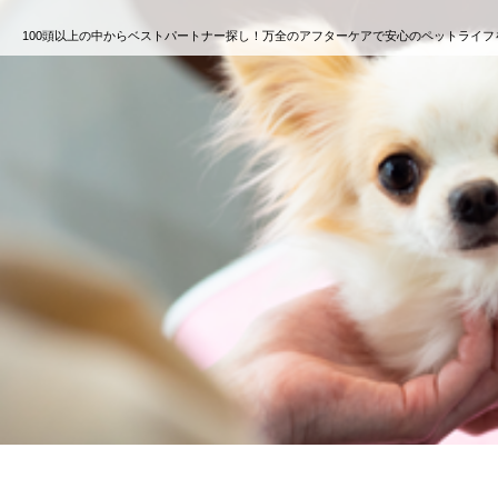
100頭以上の中からベストパートナー探し！万全のアフターケアで安心のペットライフ