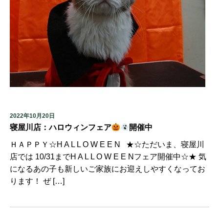
2022年10月20日
寝屋川店：ハロウィンフェア
開催中
ＨＡＰＰＹ☆H A L L O W E E N ★☆ただいま、寝屋川
店では 10/31までH A L L O W E E Nフェア開催中☆★ 気
になるあの子も新しいご家族にお迎えしやすくなってお
ります！ ぜ […]