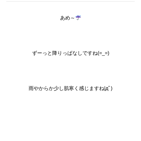
あめ～
ずーっと降りっぱなしですね(=_=)
雨やからか少し肌寒く感じますね|дﾟ)