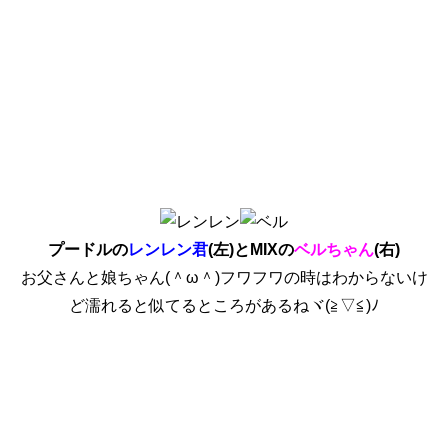
プードルの
レンレン君
(左)とMIXの
ベルちゃん
(右)
お父さんと娘ちゃん(＾ω＾)フワフワの時はわからないけ
ど濡れると似てるところがあるねヾ(≧▽≦)ﾉ