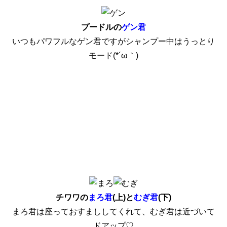
プードルの
ゲン君
いつもパワフルなゲン君ですがシャンプー中はうっとり
モード(*´ω｀)
チワワの
まろ君
(上)と
むぎ君
(下)
まろ君は座っておすまししてくれて、むぎ君は近づいて
ドアップ♡