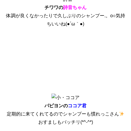
チワワの
詩音ちゃん
体調が良くなかったりで久しぶりのシャンプー.。o○気持
ちいいね(●´ω｀●)
パピヨンの
ココア君
定期的に来てくれてるのでシャンプーも慣れっこさん
おすましもバッチリ(*^-^*)