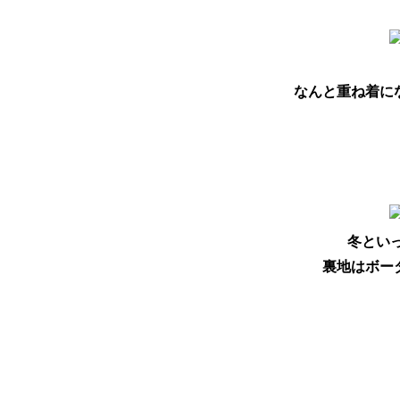
なんと重ね着に
冬とい
裏地はボー