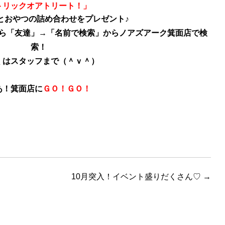
トリックオアトリート！」
と
おやつの詰め合わせをプレゼント♪
ら「友達」→「名前で検索」からノアズアーク箕面店で検
索！
くはスタッフまで（＾ｖ＾）
あ！箕面店に
ＧＯ！ＧＯ！
10月突入！イベント盛りだくさん♡
→