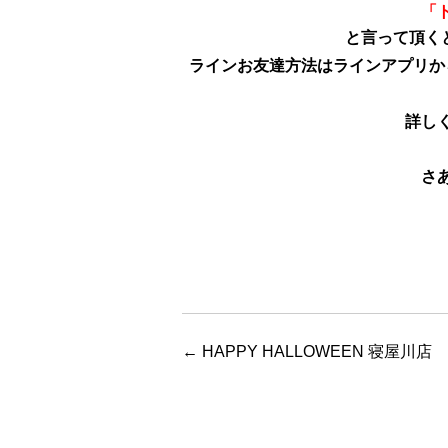
「
と言って頂く
ラインお友達方法はラインアプリか
詳し
さ
←
HAPPY HALLOWEEN 寝屋川店