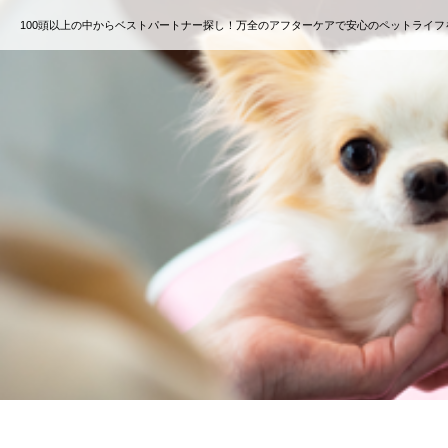
100頭以上の中からベストパートナー探し！万全のアフターケアで安心のペットライフ