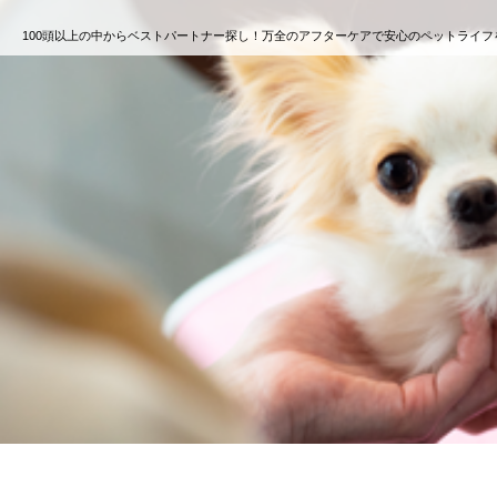
100頭以上の中からベストパートナー探し！万全のアフターケアで安心のペットライフ