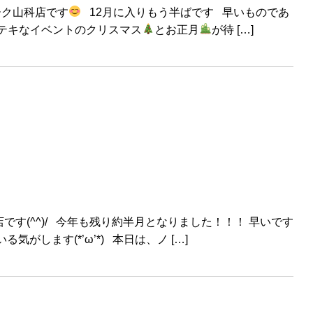
ーク山科店です
12月に入りもう半ばです 早いものであ
テキなイベントのクリスマス
とお正月
が待 […]
す(^^)/ 今年も残り約半月となりました！！！ 早いです
がします(*’ω’*) 本日は、ノ […]