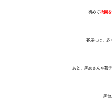
初めて
祇園を
客席には、多
あと、舞妓さんや芸子
舞台