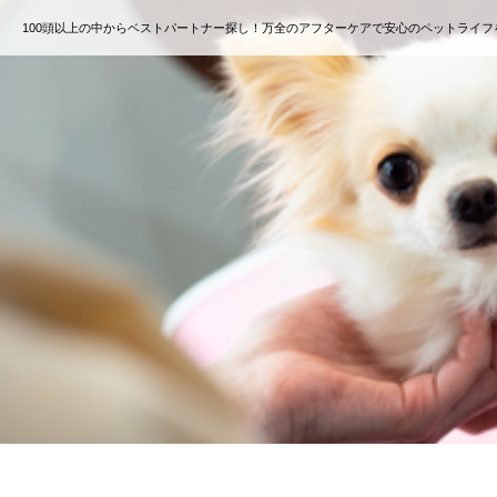
100頭以上の中からベストパートナー探し！万全のアフターケアで安心のペットライフ