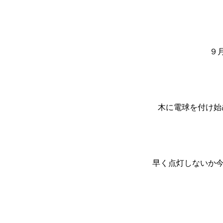
９
木に電球を付け始
早く点灯しないか今か