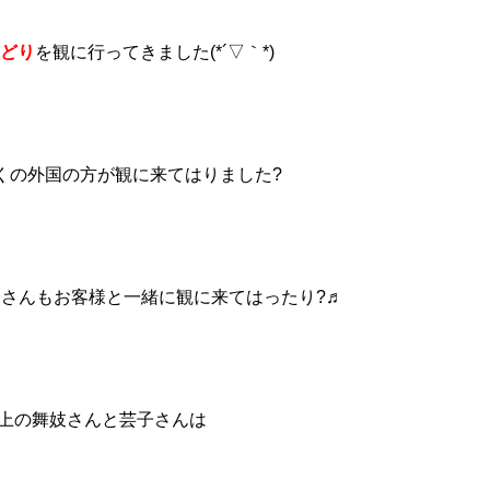
どり
を観に行ってきました(*´▽｀*)
くの外国の方が観に来てはりました?
さんもお客様と一緒に観に来てはったり?♬
上の舞妓さんと芸子さんは