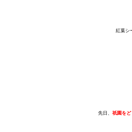
紅葉シ
先日、
祇園をど