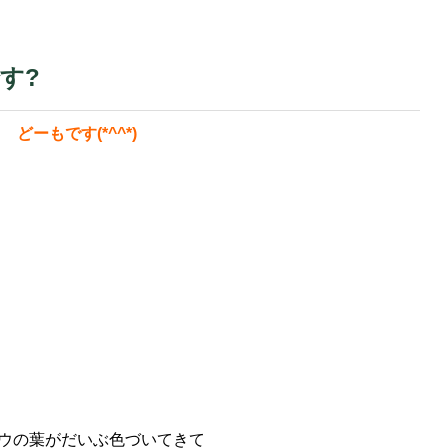
す?
どーもです(*^^*)
ウの葉がだいぶ色づいてきて