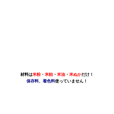
材料は
米粉
・
米飴
・
米油
・
米ぬか
だけ！
保存料
、
着色料
使っていません！