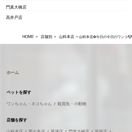
門真大橋店
高井戸店
HOME
店舗別
山科本店
>
>
> 山科本店✿今日の今日のワンコ
ホーム
ペットを探す
ワンちゃん・ネコちゃん
観賞魚・小動物
店舗を探す
山科本店
西七条店
草津店
門真大橋店
箕面店