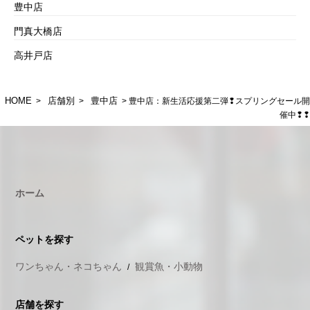
豊中店
門真大橋店
高井戸店
HOME
店舗別
豊中店
>
>
> 豊中店：新生活応援第二弾❢スプリングセール開
催中❢❢
ホーム
ペットを探す
ワンちゃん・ネコちゃん
観賞魚・小動物
店舗を探す