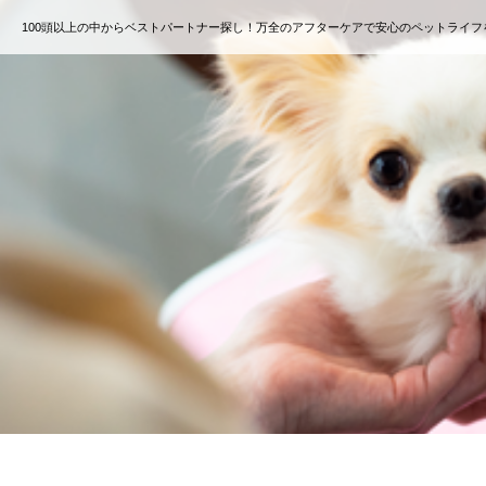
100頭以上の中からベストパートナー探し！万全のアフターケアで安心のペットライフ