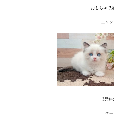
おもちゃで
ニャン
3兄妹
クー