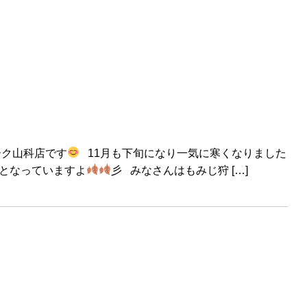
ーク山科店です
11月も下旬になり一気に寒くなりました
となっていますよ
彡 みなさんはもみじ狩 […]