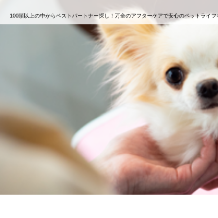
100頭以上の中からベストパートナー探し！万全のアフターケアで安心のペットライフ