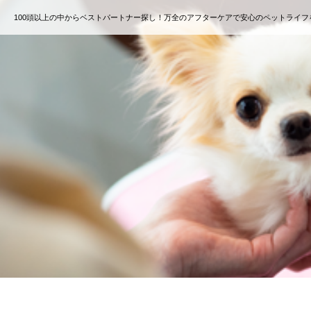
100頭以上の中からベストパートナー探し！万全のアフターケアで安心のペットライフ