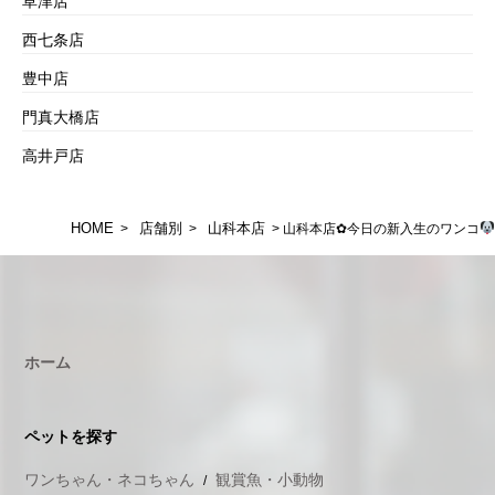
草津店
西七条店
豊中店
門真大橋店
高井戸店
HOME
店舗別
山科本店
>
>
> 山科本店✿今日の新入生のワンコ
ホーム
ペットを探す
ワンちゃん・ネコちゃん
観賞魚・小動物