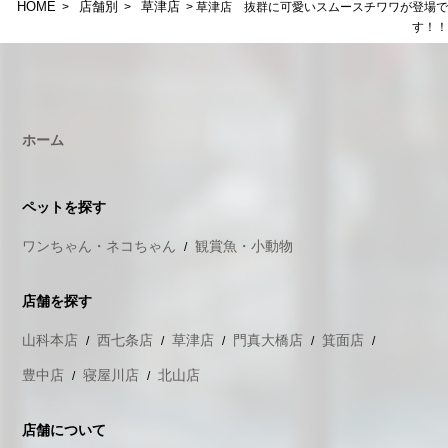
HOME
店舗別
草津店
>
>
> 草津店 抜群に可愛いスムースチワワが登場で
す！！
ホーム
ペットを探す
ワンちゃん・ネコちゃん
観賞魚・小動物
店舗を探す
山科本店
西七条店
草津店
門真大橋店
箕面店
豊中店
寝屋川店
北山店
店舗について