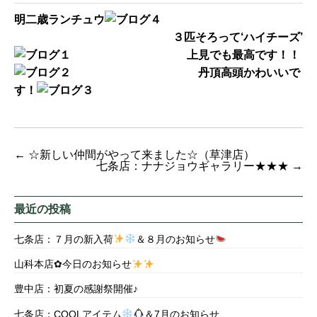
明二歳ランチュウ
３匹そろって‘ハイチーズ’
上見でも最高です！！
丹頂高頭かわいいで
す！
←
☆新しい仲間がやって来ました☆（草津店）
七条店：ナナジョウギャラリー★★★
→
最近の投稿
七条店：７月の新入荷
＆８月のお知らせ
山科本店✿今日のお知らせ
豊中店：初夏の感謝祭開催♪
七条店：COOLアイテム
＆7月のお知らせ