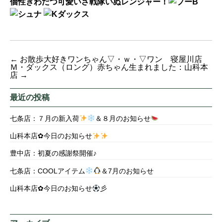
個性きわだつ可愛いさ戦隊いぬレンジャー！
←
お散歩大好きワンちゃん▽・ｗ・▽ワン 寝屋川店
Ｍ・ダックス（ロング）赤ちゃん生まれました：山科本
店
→
最近の投稿
七条店：７月の新入荷
＆８月のお知らせ
山科本店✿今日のお知らせ
豊中店：初夏の感謝祭開催♪
七条店：COOLアイテム
＆7月のお知らせ
山科本店✿今日のお知らせ
彡