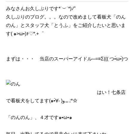
みなさんお久しぶりです*˙︶˙*)ﾉ”
久しぶりのブログ。。。なので改めまして看板犬「のん
のん」とスタッフ犬「とうふ」をご紹介したいと思いま
す( ๑>ω•)۶♡*.+゜
まずは・・・ 当店のスーパーアイドル─=≡Σ((( つ•̀ω•́)つ
はい！七条店
で看板犬をしてます(๑•̀∀- )و.｡.:*☆
「のんのん」、４才です๑•ω•๑