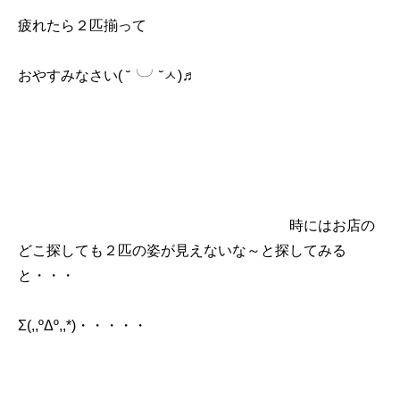
疲れたら２匹揃って
おやすみなさい( ˘╰╯˘ㅅ)♬
時にはお店の
どこ探しても２匹の姿が見えないな～と探してみる
と・・・
Σ(,,ºΔº,,*)・・・・・