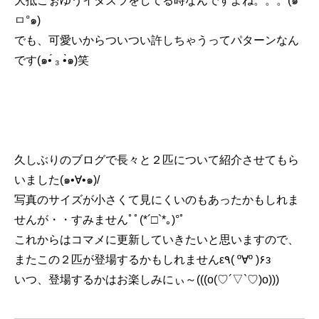
大抵こぉゆうイタズラをしてる時なんですよね。。。(๑°
ㅁ°๑)
でも、可愛いからついつい許しちゃうってパターンなん
です(๑•́ ₃ •̀๑)笑
久しぶりのブログで長々と２匹について紹介させてもら
いました(๑•∀•๑)/
写真のサイズが小さくて見にくいのもあったかもしれま
せんが・・すみませんﾟﾟ(*´□`*｡)°ﾟ
これからはコマメに更新していきたいと思いますので、
またこの２匹が登場するかもしれませんε٩( º∀º )۶з
いつ、登場するかはお楽しみにぃ～(((o(♡´▽`♡)o)))