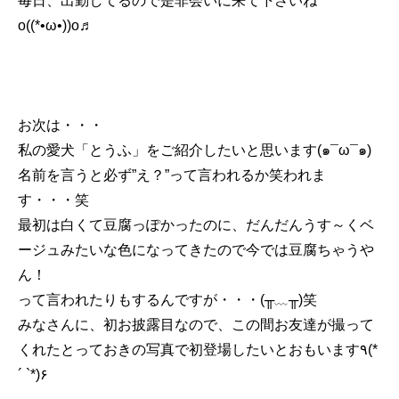
毎日、出勤してるので是非会いに来て下さいね
o((*•ω•))o♬
お次は・・・
私の愛犬「とうふ」をご紹介したいと思います(๑¯ω¯๑)
名前を言うと必ず”え？”って言われるか笑われま
す・・・笑
最初は白くて豆腐っぽかったのに、だんだんうす～くベ
ージュみたいな色になってきたので今では豆腐ちゃうや
ん！
って言われたりもするんですが・・・(╥﹏╥)笑
みなさんに、初お披露目なので、この間お友達が撮って
くれたとっておきの写真で初登場したいとおもいます٩(*
´ `*)۶