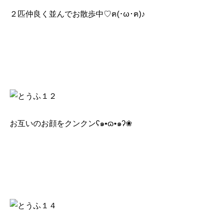
２匹仲良く並んでお散歩中♡ฅ(･ω･ฅ)♪
お互いのお顔をクンクンʕ๑•ɷ•๑ʔ❀