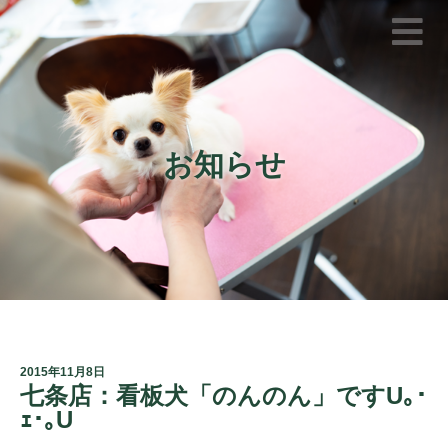
お知らせ
2015年11月8日
七条店：看板犬「のんのん」ですU｡･
ｪ･｡U