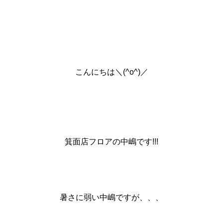
こんにちは＼(^o^)／
箕面店フロアの中嶋です!!!
暑さに弱い中嶋ですが、、、