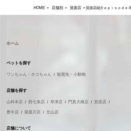
HOME
店舗別
箕面店
>
>
> 箕面店紹介ｅｐｉｓｏｄｅ.9
ホーム
ペットを探す
ワンちゃん・ネコちゃん
観賞魚・小動物
店舗を探す
山科本店
西七条店
草津店
門真大橋店
箕面店
豊中店
寝屋川店
北山店
店舗について