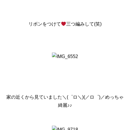
リボンをつけて
三つ編みして(笑)
家の近くから見ていました＼(゜ロ＼)(／ロ゜)／めっちゃ
綺麗♪♪