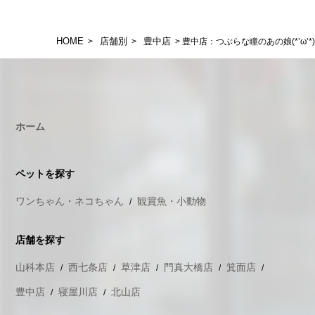
HOME
店舗別
豊中店
>
>
> 豊中店：つぶらな瞳のあの娘(*’ω’*)
ホーム
ペットを探す
ワンちゃん・ネコちゃん
観賞魚・小動物
店舗を探す
山科本店
西七条店
草津店
門真大橋店
箕面店
豊中店
寝屋川店
北山店