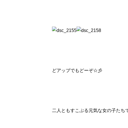
どアップでもどーぞ☆彡
二人ともすこぶる元気な女の子たちです(