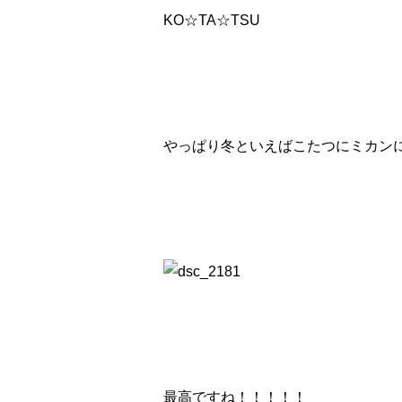
KO☆TA☆TSU
やっぱり冬といえばこたつにミカン
最高ですね！！！！！