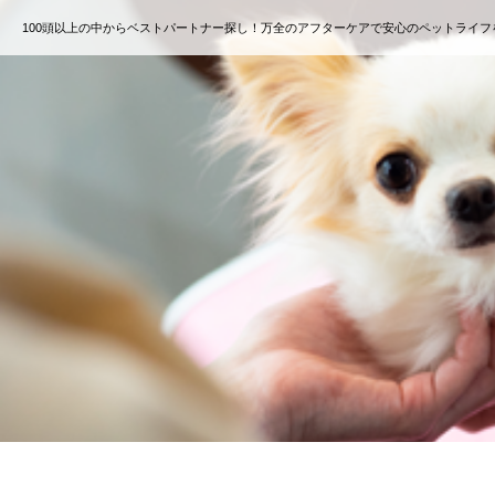
100頭以上の中からベストパートナー探し！万全のアフターケアで安心のペットライフ