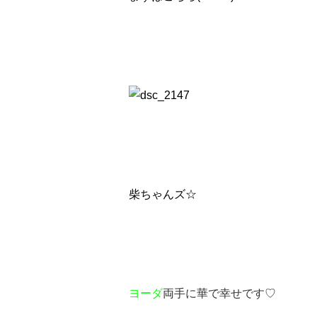
柴ちゃんズ☆
ヨーダ
両手に華で幸せです♡