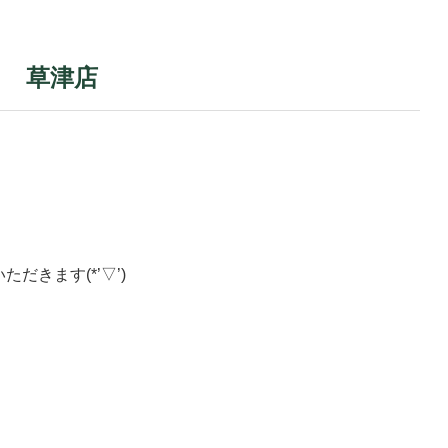
 草津店
だきます(*’▽’)
・