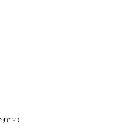
*’▽’)