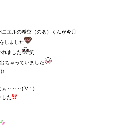
パニエルの希空（のあ）くんが今月
をしました
かれました
笑
が出ちゃっていました
)♪
～～～(´∀｀)
ました