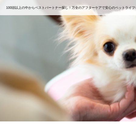
100頭以上の中からベストパートナー探し！万全のアフターケアで安心のペットライフ