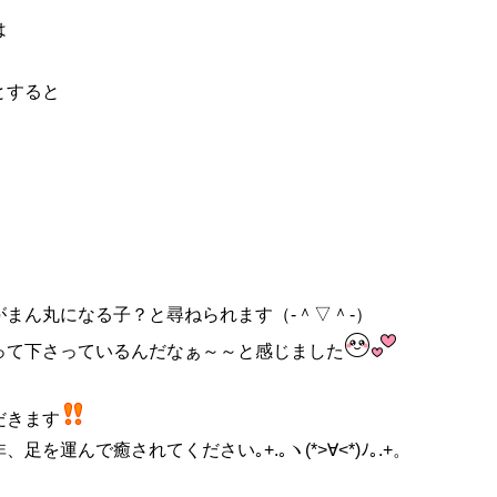
は
とすると
まん丸になる子？と尋ねられます（‐＾▽＾‐）
って下さっているんだなぁ～～と感じました
だきます
運んで癒されてください｡+.｡ヽ(*>∀<*)ﾉ｡.+。