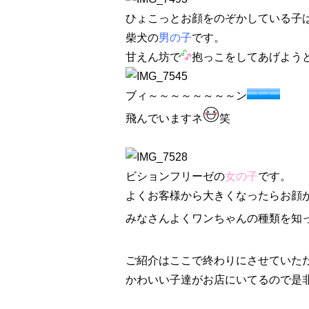
ひょこっとお顔をのぞかしている子
柴犬の
男の子
です。
甘えん坊で
抱っこをしてあげよう
ブィ～～～～～～～～ン
飛んでいますネ
笑
ビションフリーゼの
女の子
です。
よくお客様から大きくなったらお顔が
みなさんよくワンちゃんの種類を知
ご紹介はここで終わりにさせていた
かわいい子達がお店にいてるので是非、足を