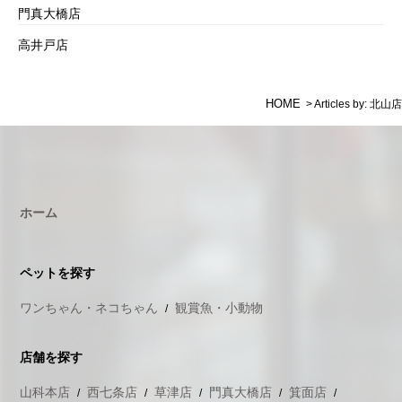
門真大橋店
高井戸店
HOME
>
Articles by: 北山店
ホーム
ペットを探す
ワンちゃん・ネコちゃん
観賞魚・小動物
店舗を探す
山科本店
西七条店
草津店
門真大橋店
箕面店