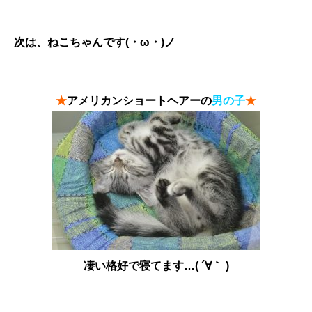
次は、ねこちゃんです(・ω・)ノ
★
アメリカンショートヘアーの
男の子
★
凄い格好で寝てます…( ´∀｀ )