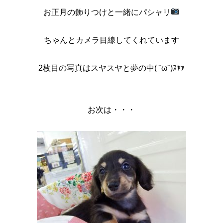
お正月の飾りつけと一緒にパシャリ
ちゃんとカメラ目線してくれています
2枚目の写真はスヤスヤと夢の中( ˘ω˘)ｽﾔｧ
お次は・・・