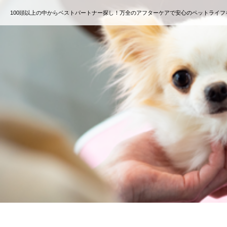
100頭以上の中からベストパートナー探し！万全のアフターケアで安心のペットライフ