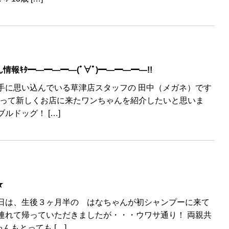
報ｷﾀ━―━―━―(ﾟ∀ﾟ)━―━―━―!!
手に思い込んでいる草津店スタッフの 田中（メガネ）です
切って新しくお店に来たワンちゃんを紹介したいと思いま
ルドッグ！ […]
★
本日は、生後３ヶ月半の はなちゃんが初シャンプーに来て
連れて帰っていただきましたが・・・ウワサ通り！ 両親共
もとっても […]