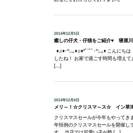
2014年12月5日
癒しの仔犬・仔猫をご紹介♥ 寝屋
♦♫♦･*:..｡♦♫♦*ﾟ¨ﾟﾟ･*:..｡
したね！ お家で過ごす時間も増えて
[…]
2014年12月4日
メリ～！☆クリスマ～ス☆ イン草
クリスマスセールが今
年恒例のクリスマスセールを開催し
す。 当店では可愛い子が勢 […]