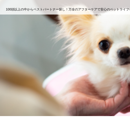
100頭以上の中からベストパートナー探し！万全のアフターケアで安心のペットライフ