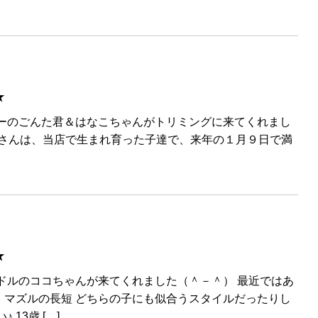
★
キーのごんた君＆はなこちゃんがトリミングに来てくれまし
(?)さんは、当店で生まれ育った子達で、来年の１月９日で満
★
ドルのココちゃんが来てくれました（＾－＾） 最近ではあ
、マズルの長短 どちらの子にも似合うスタイルだったりし
13歳 […]