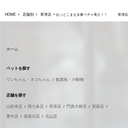
HOME
店舗別
草津店
>
>
> おっとこまえ＆鼻ペチャ美人！！ 草津店
ホーム
ペットを探す
ワンちゃん・ネコちゃん
観賞魚・小動物
店舗を探す
山科本店
西七条店
草津店
門真大橋店
箕面店
豊中店
寝屋川店
北山店