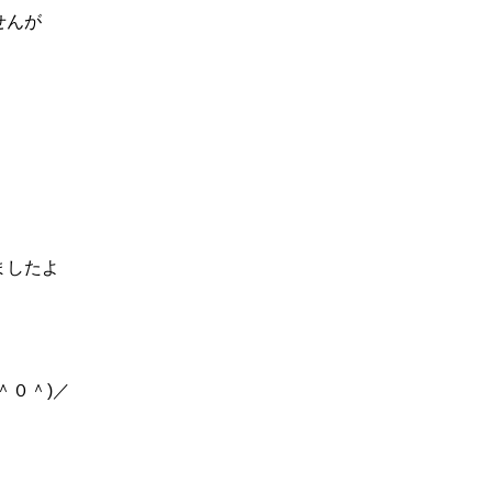
せんが
・
ましたよ
＾０＾)／