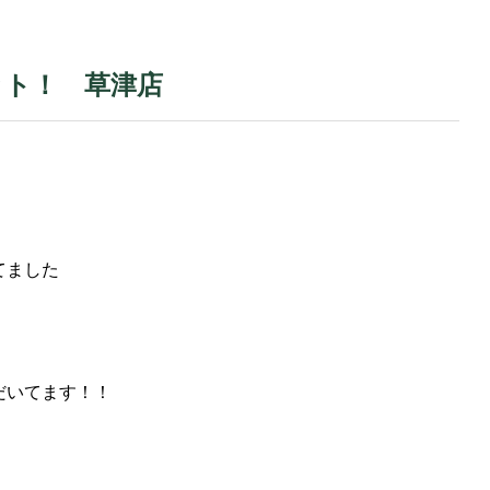
ット！ 草津店
てました
だいてます！！