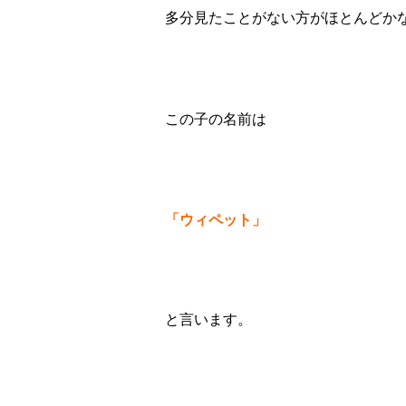
多分見たことがない方がほとんどか
この子の名前は
「ウィペット」
と言います。