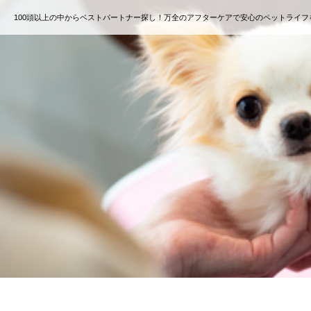
100頭以上の中からベストパートナー探し！万全のアフターケアで安心のペットライフ