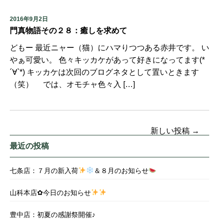
2016年9月2日
門真物語その２８：癒しを求めて
どもー 最近ニャー（猫）にハマりつつある赤井です。 い
やぁ可愛い。 色々キッカケがあって好きになってます(*
´∀`*) キッカケは次回のブログネタとして置いときます
（笑） では、オモチャ色々入 […]
新しい投稿
→
最近の投稿
七条店：７月の新入荷
＆８月のお知らせ
山科本店✿今日のお知らせ
豊中店：初夏の感謝祭開催♪