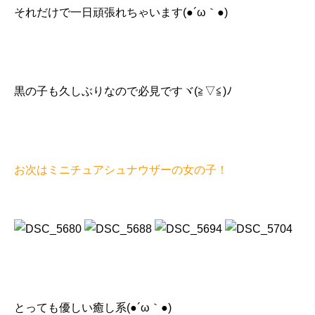
それだけで一日頑張れちゃいます(●´ω｀●)
黒の子も久しぶりなので必見ですヾ(≧▽≦)ﾉ
お次はミニチュアシュナウザーの女の子！
とっても優しい癒し系(●´ω｀●)