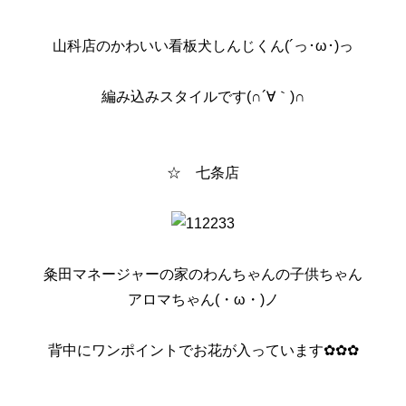
山科店のかわいい看板犬しんじくん(´っ･ω･)っ
編み込みスタイルです(∩´∀｀)∩
☆ 七条店
粂田マネージャーの家のわんちゃんの子供ちゃん
アロマちゃん(・ω・)ノ
背中にワンポイントでお花が入っています✿✿✿