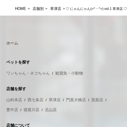
HOME
店舗別
草津店
>
>
> ♡ にゃんにゃん(=^・^=) vol.1 草津店 ♡
ホーム
ペットを探す
ワンちゃん・ネコちゃん
観賞魚・小動物
店舗を探す
山科本店
西七条店
草津店
門真大橋店
箕面店
豊中店
寝屋川店
北山店
店舗について