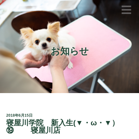
お知らせ
2018年6月15日
寝屋川学院 新入生(▼・ω・▼）
⑲ 寝屋川店