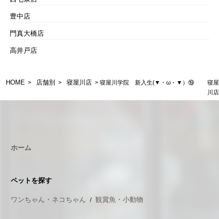
豊中店
門真大橋店
高井戸店
HOME
店舗別
寝屋川店
>
>
> 寝屋川学院 新入生(▼・ω・▼）⑲ 寝屋
川店
ホーム
ペットを探す
ワンちゃん・ネコちゃん
観賞魚・小動物