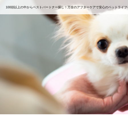
100頭以上の中からベストパートナー探し！万全のアフターケアで安心のペットライフ